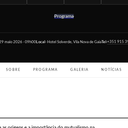
Programa
+351 915 3
 29 maio 2026 · 09h00
Local
· Hotel Solverde, Vila Nova de Gaia
Tel
·
SOBRE
PROGRAMA
GALERIA
NOTÍCIAS
as origens e a importância do mutualismo na